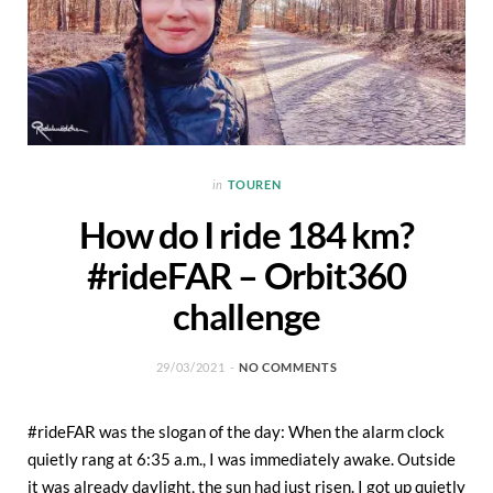
in
TOUREN
How do I ride 184 km?
#rideFAR – Orbit360
challenge
29/03/2021
NO COMMENTS
#rideFAR was the slogan of the day: When the alarm clock
quietly rang at 6:35 a.m., I was immediately awake. Outside
it was already daylight, the sun had just risen. I got up quietly