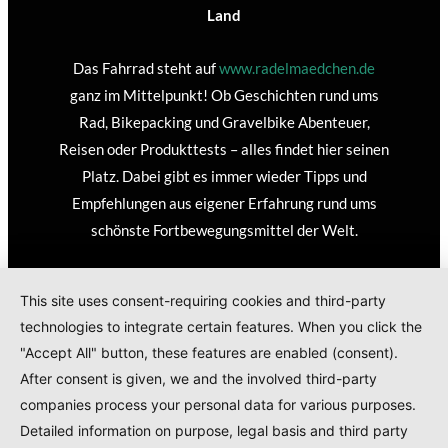
Land
Das Fahrrad steht auf
www.radelmaedchen.de
ganz im Mittelpunkt! Ob Geschichten rund ums
Rad, Bikepacking und Gravelbike Abenteuer,
Reisen oder Produkttests – alles findet hier seinen
Platz. Dabei gibt es immer wieder Tipps und
Empfehlungen aus eigener Erfahrung rund ums
schönste Fortbewegungsmittel der Welt.
This site uses consent-requiring cookies and third-party
technologies to integrate certain features. When you click the
"Accept All" button, these features are enabled (consent).
After consent is given, we and the involved third-party
© 2024
RADELMAEDCHEN
- REGISTERED BRAND.
companies process your personal data for various purposes.
Detailed information on purpose, legal basis and third party
TOP