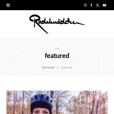
I
F
X
Y
n
a
(
o
s
c
T
u
t
e
w
T
ROWSI
a
b
i
u
TAG
featured
g
o
t
b
r
o
t
e
»
Startseite
featured
a
k
e
m
r
)