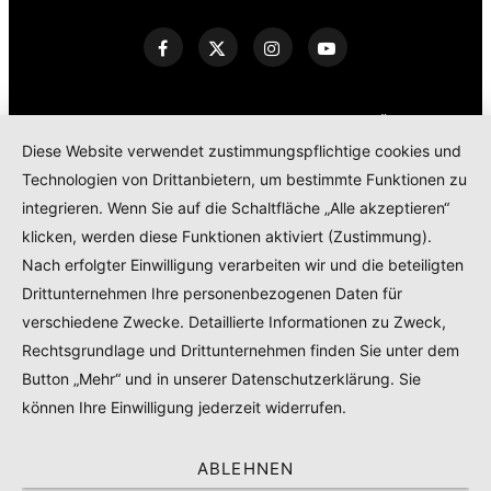
KONTAKT
IMPRESSUM
DATENSCHUTZERKLÄRUNG
Diese Website verwendet zustimmungspflichtige cookies und
COOKIE POLICY
Technologien von Drittanbietern, um bestimmte Funktionen zu
TEILNAHMEBEDINGUNGEN GEWINNSPIEL
integrieren. Wenn Sie auf die Schaltfläche „Alle akzeptieren“
PRODUKTTESTS – KOOPERATIONEN – SPONSORED POSTS
klicken, werden diese Funktionen aktiviert (Zustimmung).
Nach erfolgter Einwilligung verarbeiten wir und die beteiligten
Drittunternehmen Ihre personenbezogenen Daten für
© 2024
RADELMAEDCHEN
- REGISTERED BRAND.
verschiedene Zwecke. Detaillierte Informationen zu Zweck,
Rechtsgrundlage und Drittunternehmen finden Sie unter dem
TOP
Button „Mehr“ und in unserer Datenschutzerklärung. Sie
können Ihre Einwilligung jederzeit widerrufen.
ABLEHNEN