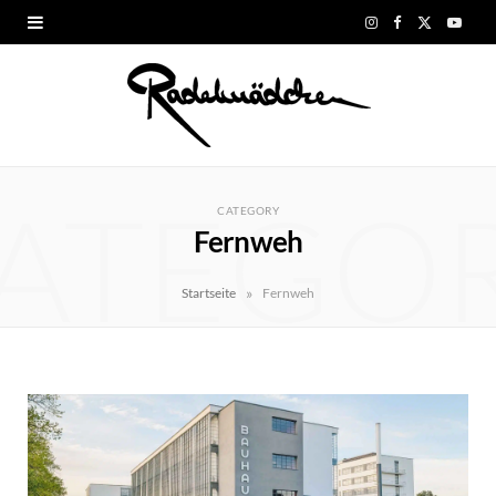
I
F
X
Y
n
a
(
o
s
c
T
u
t
e
w
T
ATEGO
a
b
i
u
CATEGORY
Fernweh
g
o
t
b
r
o
t
e
»
Startseite
Fernweh
a
k
e
m
r
)