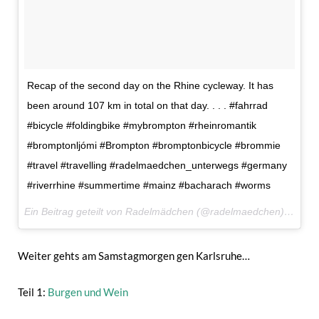
Recap of the second day on the Rhine cycleway. It has
been around 107 km in total on that day. . . . #fahrrad
#bicycle #foldingbike #mybrompton #rheinromantik
#bromptonljómi #Brompton #bromptonbicycle #brommie
#travel #travelling #radelmaedchen_unterwegs #germany
#riverrhine #summertime #mainz #bacharach #worms
Ein Beitrag geteilt von Radelmädchen (@radelmaedchen) am
25.
Weiter gehts am Samstagmorgen gen Karlsruhe…
Teil 1:
Burgen und Wein