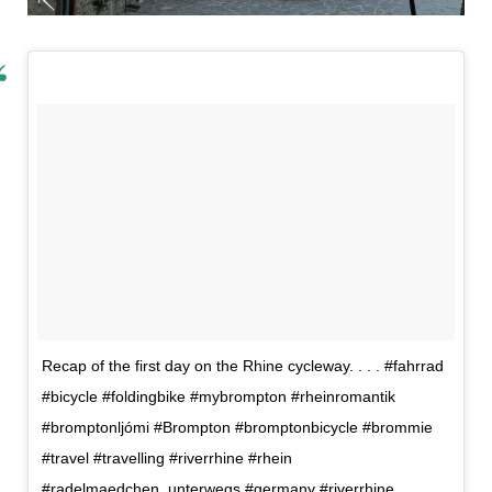
Recap of the first day on the Rhine cycleway. . . . #fahrrad
#bicycle #foldingbike #mybrompton #rheinromantik
#bromptonljómi #Brompton #bromptonbicycle #brommie
#travel #travelling #riverrhine #rhein
#radelmaedchen_unterwegs #germany #riverrhine