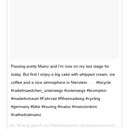
Passing pretty Mainz and I’m now on my last stage for
today. But first I enjoy a big cake with whipped cream, ice
coffee and a nice atmosphere in Nierstein. . . . #bicycle
#radelmaedchen_unterwegs #unterwegs #brompton
#madefortravel #Fahrrad #Rheinradweg #cycling
#germany #bike #touring #mainz #mainzerdom
#cathedralmainz
Ein Beitrag geteilt von Radelmädchen (@radelmaedchen) am
25.