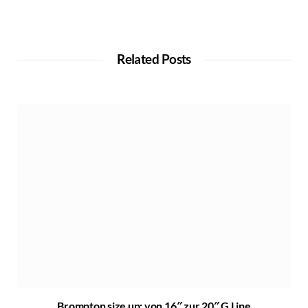
Related Posts
Brompton size up: von 16″ zur 20″ G Line