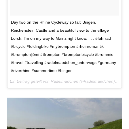
Day two on the Rhine Cycleway so far: Bingen,
Reichenstein Castle and a beautiful view to the village
Lorch. I’m on my way to Mainz right know. . . . #fahrrad
#bicycle #foldingbike #mybrompton #rheinromantik
#bromptonljómi #Brompton #bromptonbicycle #brommie
#travel #travelling #radelmaedchen_unterwegs #germany
#riverrhine #summertime #bingen
Ein Beitrag geteilt von Radelmädchen (@radelmaedchen) am
25.