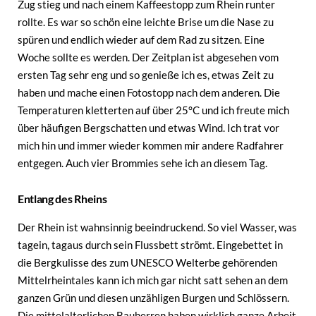
Zug stieg und nach einem Kaffeestopp zum Rhein runter
rollte. Es war so schön eine leichte Brise um die Nase zu
spüren und endlich wieder auf dem Rad zu sitzen. Eine
Woche sollte es werden. Der Zeitplan ist abgesehen vom
ersten Tag sehr eng und so genieße ich es, etwas Zeit zu
haben und mache einen Fotostopp nach dem anderen. Die
Temperaturen kletterten auf über 25°C und ich freute mich
über häufigen Bergschatten und etwas Wind. Ich trat vor
mich hin und immer wieder kommen mir andere Radfahrer
entgegen. Auch vier Brommies sehe ich an diesem Tag.
Entlang des Rheins
Der Rhein ist wahnsinnig beeindruckend. So viel Wasser, was
tagein, tagaus durch sein Flussbett strömt. Eingebettet in
die Bergkulisse des zum UNESCO Welterbe gehörenden
Mittelrheintales kann ich mich gar nicht satt sehen an dem
ganzen Grün und diesen unzähligen Burgen und Schlössern.
Die mittelalterlichen Bauherren haben wirklich ganze Arbeit