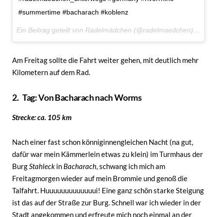
#summertime #bacharach #koblenz
Ein Beitrag geteilt von Radelmädchen (@radelmaedchen) am
25.
Am Freitag sollte die Fahrt weiter gehen, mit deutlich mehr
Kilometern auf dem Rad.
2. Tag: Von Bacharach nach Worms
Strecke: ca. 105 km
Nach einer fast schon könniginnengleichen Nacht (na gut,
dafür war mein Kämmerlein etwas zu klein) im Turmhaus der
Burg
Stahleck
in
Bacharach
, schwang ich mich am
Freitagmorgen wieder auf mein Brommie und genoß die
Talfahrt. Huuuuuuuuuuuuui! Eine ganz schön starke Steigung
ist das auf der Straße zur Burg. Schnell war ich wieder in der
Stadt angekommen und erfreute mich noch einmal an der