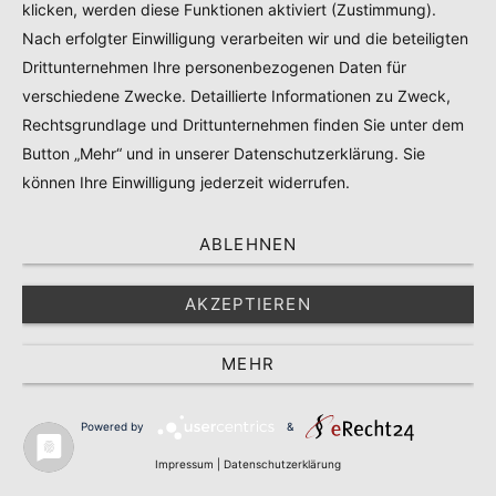
klicken, werden diese Funktionen aktiviert (Zustimmung).
Nach erfolgter Einwilligung verarbeiten wir und die beteiligten
Drittunternehmen Ihre personenbezogenen Daten für
verschiedene Zwecke. Detaillierte Informationen zu Zweck,
Rechtsgrundlage und Drittunternehmen finden Sie unter dem
Button „Mehr“ und in unserer Datenschutzerklärung. Sie
können Ihre Einwilligung jederzeit widerrufen.
ABLEHNEN
20 Fahrradtouren im Nürnberger Land
AKZEPTIEREN
26/05/2026
MEHR
Powered by
&
6
Comments
Impressum
|
Datenschutzerklärung