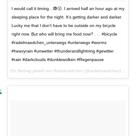
I would call it timing…🙈😮. I arrived half an hour ago at my
sleeping place for the night. It’s getting darker and darker.
Lucky me that I don’t have to be outside on my bicycle
right now. But who will bring me food now? . . . #bicycle
#radelmaedchen_unterwegs #unterwegs #worms
#heavyrain #unwetter #thunderandlightning #gewitter
#rain #darkclouds #dunklewolken #Regenpause
Ein Beitrag geteilt von Radelmädchen (@radelmaedchen) am
25.