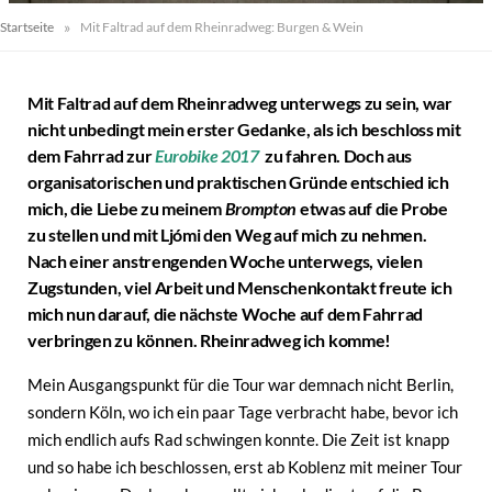
»
Startseite
Mit Faltrad auf dem Rheinradweg: Burgen & Wein
Mit Faltrad auf dem Rheinradweg unterwegs zu sein, war
nicht unbedingt mein erster Gedanke, als ich beschloss mit
dem Fahrrad zur
Eurobike 2017
zu fahren. D
och aus
organisatorischen und praktischen Gründe entschied ich
mich, die Liebe zu meinem
Brompton
etwas auf die Probe
zu stellen und mit Ljómi den Weg auf mich zu nehmen.
Nach einer anstrengenden Woche unterwegs, vielen
Zugstunden, viel Arbeit und Menschenkontakt freute ich
mich nun darauf, die nächste Woche auf dem Fahrrad
verbringen zu können. Rheinradweg ich komme!
Mein Ausgangspunkt für die Tour war demnach nicht Berlin,
sondern Köln, wo ich ein paar Tage verbracht habe, bevor ich
mich endlich aufs Rad schwingen konnte. Die Zeit ist knapp
und so habe ich beschlossen, erst ab Koblenz mit meiner Tour