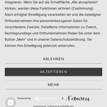
integrieren. Wenn Sie auf die Schaltfläche „Alle akzeptieren“
PRODUKTTESTS – KOOPERATIONEN – SPONSORED POSTS
klicken, werden diese Funktionen aktiviert (Zustimmung).
Nach erfolgter Einwilligung verarbeiten wir und die beteiligten
Drittunternehmen Ihre personenbezogenen Daten für
© 2024
RADELMAEDCHEN
- REGISTERED BRAND.
verschiedene Zwecke. Detaillierte Informationen zu Zweck,
Rechtsgrundlage und Drittunternehmen finden Sie unter dem
TOP
Button „Mehr“ und in unserer Datenschutzerklärung. Sie
können Ihre Einwilligung jederzeit widerrufen.
ABLEHNEN
AKZEPTIEREN
MEHR
Powered by
&
Impressum
|
Datenschutzerklärung