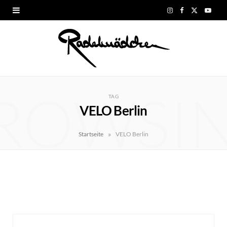
I
F
X
Y
n
a
(
o
s
c
T
u
t
e
w
T
ROWSI
a
b
i
u
TAG
VELO Berlin
g
o
t
b
r
o
t
e
»
Startseite
VELO Berlin
a
k
e
m
r
)