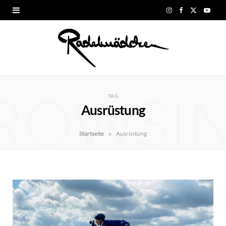
I
F
X
Y
n
a
(
o
s
c
T
u
t
e
w
T
ROWSI
a
b
i
u
TAG
Ausrüstung
g
o
t
b
r
o
t
e
»
Startseite
Ausrüstung
a
k
e
m
r
)