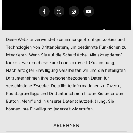
KONTAKT
IMPRESSUM
DATENSCHUTZERKLÄRUNG
Diese Website verwendet zustimmungspflichtige cookies und
COOKIE POLICY
Technologien von Drittanbietern, um bestimmte Funktionen zu
TEILNAHMEBEDINGUNGEN GEWINNSPIEL
integrieren. Wenn Sie auf die Schaltfläche „Alle akzeptieren“
PRODUKTTESTS – KOOPERATIONEN – SPONSORED POSTS
klicken, werden diese Funktionen aktiviert (Zustimmung).
Nach erfolgter Einwilligung verarbeiten wir und die beteiligten
Drittunternehmen Ihre personenbezogenen Daten für
© 2024
RADELMAEDCHEN
- REGISTERED BRAND.
verschiedene Zwecke. Detaillierte Informationen zu Zweck,
Rechtsgrundlage und Drittunternehmen finden Sie unter dem
TOP
Button „Mehr“ und in unserer Datenschutzerklärung. Sie
können Ihre Einwilligung jederzeit widerrufen.
ABLEHNEN