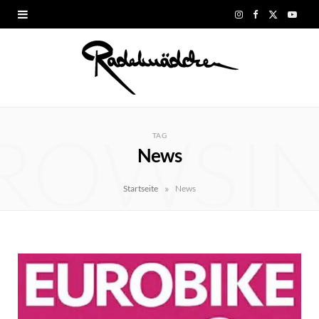
I
F
X
Y
n
a
(
o
s
c
T
u
t
e
w
T
ROWSI
a
b
i
u
TAG
News
g
o
t
b
r
o
t
e
»
Startseite
News
a
k
e
m
r
)