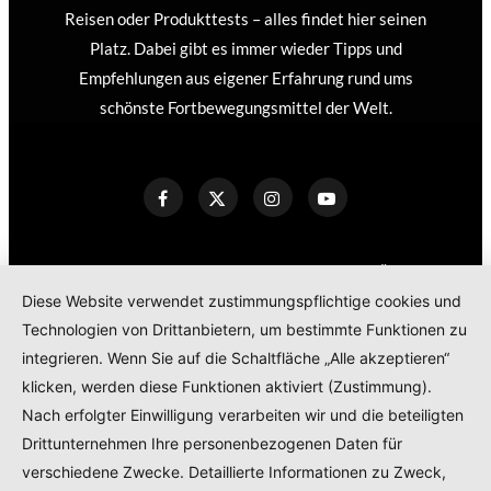
Reisen oder Produkttests – alles findet hier seinen
Platz. Dabei gibt es immer wieder Tipps und
Empfehlungen aus eigener Erfahrung rund ums
schönste Fortbewegungsmittel der Welt.
KONTAKT
IMPRESSUM
DATENSCHUTZERKLÄRUNG
Diese Website verwendet zustimmungspflichtige cookies und
COOKIE POLICY
Technologien von Drittanbietern, um bestimmte Funktionen zu
TEILNAHMEBEDINGUNGEN GEWINNSPIEL
integrieren. Wenn Sie auf die Schaltfläche „Alle akzeptieren“
PRODUKTTESTS – KOOPERATIONEN – SPONSORED POSTS
klicken, werden diese Funktionen aktiviert (Zustimmung).
Nach erfolgter Einwilligung verarbeiten wir und die beteiligten
Drittunternehmen Ihre personenbezogenen Daten für
© 2024
RADELMAEDCHEN
- REGISTERED BRAND.
verschiedene Zwecke. Detaillierte Informationen zu Zweck,