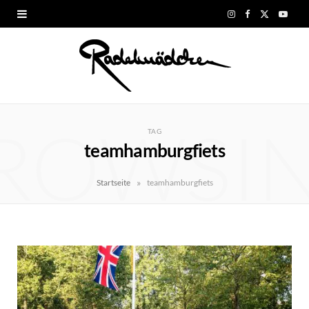
I
F
X
Y
n
a
(
o
s
c
T
u
t
e
w
T
ROWSI
a
b
i
u
TAG
teamhamburgfiets
g
o
t
b
r
o
t
e
»
Startseite
teamhamburgfiets
a
k
e
m
r
)