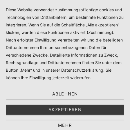
KONTAKT
IMPRESSUM
DATENSCHUTZERKLÄRUNG
Diese Website verwendet zustimmungspflichtige cookies und
COOKIE POLICY
Technologien von Drittanbietern, um bestimmte Funktionen zu
TEILNAHMEBEDINGUNGEN GEWINNSPIEL
integrieren. Wenn Sie auf die Schaltfläche „Alle akzeptieren“
PRODUKTTESTS – KOOPERATIONEN – SPONSORED POSTS
klicken, werden diese Funktionen aktiviert (Zustimmung).
Nach erfolgter Einwilligung verarbeiten wir und die beteiligten
Drittunternehmen Ihre personenbezogenen Daten für
© 2024
RADELMAEDCHEN
- REGISTERED BRAND.
verschiedene Zwecke. Detaillierte Informationen zu Zweck,
Rechtsgrundlage und Drittunternehmen finden Sie unter dem
TOP
Button „Mehr“ und in unserer Datenschutzerklärung. Sie
können Ihre Einwilligung jederzeit widerrufen.
ABLEHNEN
AKZEPTIEREN
MEHR