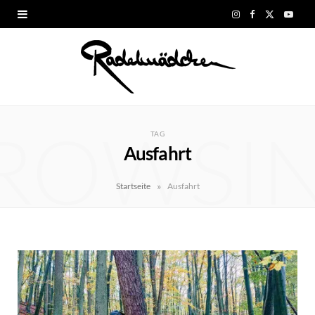
I
F
X
Y
n
a
(
o
s
c
T
u
t
e
w
T
ROWSI
a
b
i
u
TAG
Ausfahrt
g
o
t
b
r
o
t
e
»
Startseite
Ausfahrt
a
k
e
m
r
)