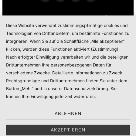
KONTAKT
IMPRESSUM
DATENSCHUTZERKLÄRUNG
Diese Website verwendet zustimmungspflichtige cookies und
COOKIE POLICY
Technologien von Drittanbietern, um bestimmte Funktionen zu
TEILNAHMEBEDINGUNGEN GEWINNSPIEL
integrieren. Wenn Sie auf die Schaltfläche „Alle akzeptieren“
PRODUKTTESTS – KOOPERATIONEN – SPONSORED POSTS
klicken, werden diese Funktionen aktiviert (Zustimmung).
Nach erfolgter Einwilligung verarbeiten wir und die beteiligten
Drittunternehmen Ihre personenbezogenen Daten für
© 2024
RADELMAEDCHEN
- REGISTERED BRAND.
verschiedene Zwecke. Detaillierte Informationen zu Zweck,
Rechtsgrundlage und Drittunternehmen finden Sie unter dem
TOP
Button „Mehr“ und in unserer Datenschutzerklärung. Sie
können Ihre Einwilligung jederzeit widerrufen.
ABLEHNEN
AKZEPTIEREN