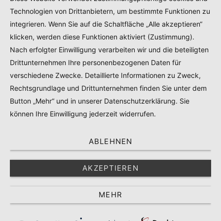
COOKIE POLICY
Technologien von Drittanbietern, um bestimmte Funktionen zu
TEILNAHMEBEDINGUNGEN GEWINNSPIEL
integrieren. Wenn Sie auf die Schaltfläche „Alle akzeptieren“
PRODUKTTESTS – KOOPERATIONEN – SPONSORED POSTS
klicken, werden diese Funktionen aktiviert (Zustimmung).
Nach erfolgter Einwilligung verarbeiten wir und die beteiligten
Drittunternehmen Ihre personenbezogenen Daten für
© 2024
RADELMAEDCHEN
- REGISTERED BRAND.
verschiedene Zwecke. Detaillierte Informationen zu Zweck,
Rechtsgrundlage und Drittunternehmen finden Sie unter dem
TOP
Button „Mehr“ und in unserer Datenschutzerklärung. Sie
können Ihre Einwilligung jederzeit widerrufen.
ABLEHNEN
AKZEPTIEREN
MEHR