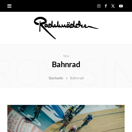
I
F
X
Y
n
a
(
o
s
c
T
u
t
e
w
T
ROWSI
a
b
i
u
TAG
Bahnrad
g
o
t
b
r
o
t
e
»
Startseite
Bahnrad
a
k
e
m
r
)