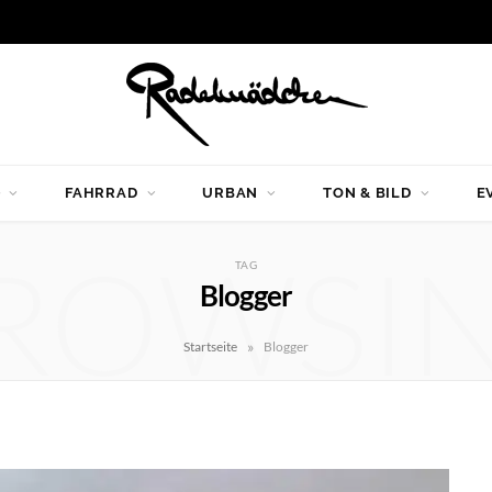
G
FAHRRAD
URBAN
TON & BILD
E
ROWSI
TAG
Blogger
»
Startseite
Blogger