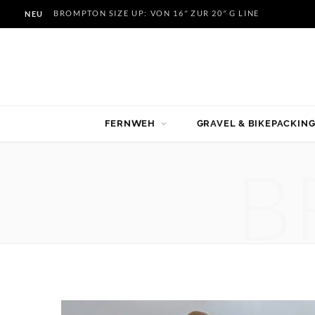
BROMPTON SIZE UP: VON 16″ ZUR 20″ G LINE
NEU
FERNWEH
GRAVEL & BIKEPACKIN
B