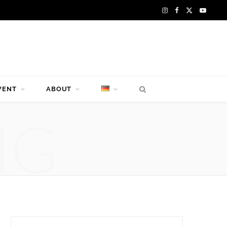
I
F
X
Y
n
a
(
o
s
c
T
u
t
e
w
T
VENT
ABOUT
a
b
i
u
g
o
t
b
NG
r
o
t
e
a
k
e
m
r
)