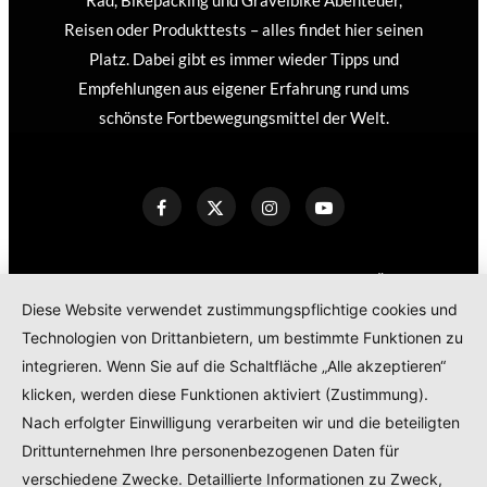
Reisen oder Produkttests – alles findet hier seinen
Platz. Dabei gibt es immer wieder Tipps und
Empfehlungen aus eigener Erfahrung rund ums
schönste Fortbewegungsmittel der Welt.
KONTAKT
IMPRESSUM
DATENSCHUTZERKLÄRUNG
Diese Website verwendet zustimmungspflichtige cookies und
COOKIE POLICY
Technologien von Drittanbietern, um bestimmte Funktionen zu
TEILNAHMEBEDINGUNGEN GEWINNSPIEL
integrieren. Wenn Sie auf die Schaltfläche „Alle akzeptieren“
PRODUKTTESTS – KOOPERATIONEN – SPONSORED POSTS
klicken, werden diese Funktionen aktiviert (Zustimmung).
Nach erfolgter Einwilligung verarbeiten wir und die beteiligten
Drittunternehmen Ihre personenbezogenen Daten für
© 2024
RADELMAEDCHEN
- REGISTERED BRAND.
verschiedene Zwecke. Detaillierte Informationen zu Zweck,