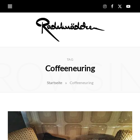
I
F
X
Y
n
a
(
o
s
c
T
u
t
e
w
T
ROWSI
a
b
i
u
TAG
Coffeeneuring
g
o
t
b
r
o
t
e
»
Startseite
Coffeeneuring
a
k
e
m
r
)