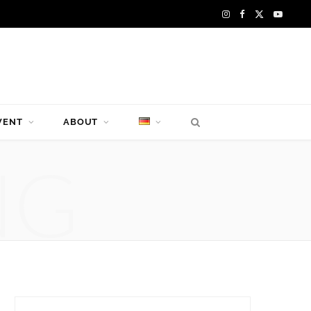
I
F
X
Y
n
a
(
o
s
c
T
u
t
e
w
T
VENT
ABOUT
a
b
i
u
g
o
t
b
NG
r
o
t
e
a
k
e
m
r
)