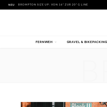
BROMPTON SIZE UP: VON 16″ ZUR 20″ G LINE
NEU
FERNWEH
GRAVEL & BIKEPACKIN
B