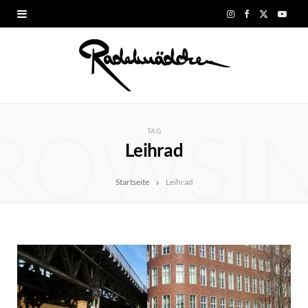
I
F
X
Y
n
a
(
o
s
c
T
u
t
e
w
T
ROWSI
a
b
i
u
TAG
Leihrad
g
o
t
b
r
o
t
e
»
Startseite
Leihrad
a
k
e
m
r
)