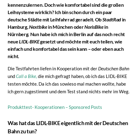
kennenzulernen. Doch wie komfortabel sind die großen
Leihsysteme wirklich? Ich bin schon durch ein paar
deutsche Städte mit Leihfahrrad geradelt. Ob
StadtRad
in
Hamburg,
Nextbike
in München oder
NorisBike
in
Nürnberg. Nun habe ich mich in Berlin auf das noch recht
neue
LIDL-BIKE
gesetzt und möchte mit euch teilen, wie
einfach und komfortabel das sein kann – oder eben auch
nicht.
Die Testfahrten liefen in Kooperation mit der
Deutschen Bahn
und
Call a Bike
,
die mich gefragt haben, ob ich das LIDL-BIKE
testen möchte. Da ich das sowieso mal machen wollte, habe
ich gern zugestimmt und dem Test stand nichts mehr im Weg.
Produkttest- Kooperationen – Sponsored Posts
Was hat das LIDL-BIKE eigentlich mit der Deutschen
Bahn zu tun?