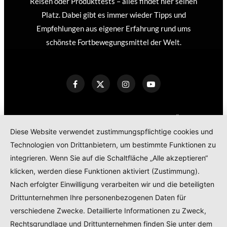
Reisen oder Produkttests – alles findet hier seinen
Platz. Dabei gibt es immer wieder Tipps und
Empfehlungen aus eigener Erfahrung rund ums
schönste Fortbewegungsmittel der Welt.
KONTAKT
IMPRESSUM
DATENSCHUTZERKLÄRUNG
Diese Website verwendet zustimmungspflichtige cookies und
COOKIE POLICY
Technologien von Drittanbietern, um bestimmte Funktionen zu
TEILNAHMEBEDINGUNGEN GEWINNSPIEL
integrieren. Wenn Sie auf die Schaltfläche „Alle akzeptieren“
PRODUKTTESTS – KOOPERATIONEN – SPONSORED POSTS
klicken, werden diese Funktionen aktiviert (Zustimmung).
Nach erfolgter Einwilligung verarbeiten wir und die beteiligten
Drittunternehmen Ihre personenbezogenen Daten für
© 2024
RADELMAEDCHEN
- REGISTERED BRAND.
verschiedene Zwecke. Detaillierte Informationen zu Zweck,
Rechtsgrundlage und Drittunternehmen finden Sie unter dem
TOP