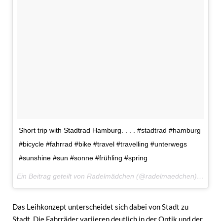
Short trip with Stadtrad Hamburg. . . . #stadtrad #hamburg
#bicycle #fahrrad #bike #travel #travelling #unterwegs
#sunshine #sun #sonne #frühling #spring
Ein Beitrag geteilt von Radelmädchen (@radelmaedchen) am
26.
Das Leihkonzept unterscheidet sich dabei von Stadt zu
Stadt. Die Fahrräder variieren deutlich in der Optik und der