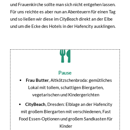
und Frauenkirche sollte man sich nicht entgehen lassen.
Für uns reichte es aber nun an Abenteuern für einen Tag
und so ließen wir diese im
CityBeach
direkt an der Elbe
und um die Ecke des Hotels in der Hafencity ausklingen.
Segelflieger im Verkehrsmuseum
Historische Gebäude in Dresden
Die Semperoper Dresden
Fahrradbrücke Pieschen
Fahrradbrücke Pieschen
Beach Bar in Dresden
im Verkehrsmuseum
Elbebrücken
Pause
Frau Butter
, Altkötzschenbroda: gemütliches
Lokal mit tollem, schattigen Biergarten,
vegetarischen und Kindergerichten
CityBeach
, Dresden: Elblage an der Hafencity
mit großem Biergarten mit verschiedenen, Fast
Food Essen-Optionen und großem Sandkasten für
Kinder