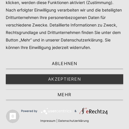
klicken, werden diese Funktionen aktiviert (Zustimmung).
Nach erfolgter Einwilligung verarbeiten wir und die beteiligten
Drittunternehmen Ihre personenbezogenen Daten für
verschiedene Zwecke. Detaillierte Informationen zu Zweck,
Rechtsgrundlage und Drittunternehmen finden Sie unter dem
Button „Mehr“ und in unserer Datenschutzerklärung. Sie
können Ihre Einwilligung jederzeit widerrufen.
Elberadweg - Etappe 3:
Dresden bis Königstein, ca. 45 km
ABLEHNEN
AKZEPTIEREN
Die letzte und längste Etappe der Reise auf dem
Elberadweg stand bevor und wie bereits in den
MEHR
vergangenen zwei Tagen, folgten wir dem Flusslauf mehr
oder weniger durchgängig. Die ersten Kilometer des
Tages radelte ich allerdings quer durch Dresden, um noch
Powered by
&
ein paar Sehenswürdigkeiten auf dem Weg mitzunehmen:
Impressum
|
Datenschutzerklärung
Großer Garten, Panometer, Blaues Wunder. Dresden