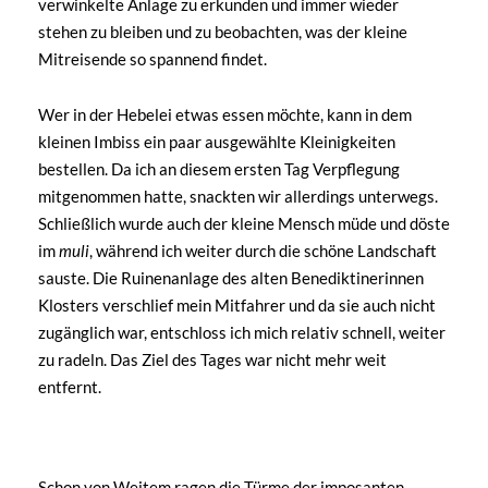
verwinkelte Anlage zu erkunden und immer wieder
stehen zu bleiben und zu beobachten, was der kleine
Mitreisende so spannend findet.
Wer in der Hebelei etwas essen möchte, kann in dem
kleinen Imbiss ein paar ausgewählte Kleinigkeiten
bestellen. Da ich an diesem ersten Tag Verpflegung
mitgenommen hatte, snackten wir allerdings unterwegs.
Schließlich wurde auch der kleine Mensch müde und döste
im
muli
, während ich weiter durch die schöne Landschaft
sauste. Die Ruinenanlage des alten Benediktinerinnen
Klosters verschlief mein Mitfahrer und da sie auch nicht
zugänglich war, entschloss ich mich relativ schnell, weiter
zu radeln. Das Ziel des Tages war nicht mehr weit
entfernt.
regionale Spezialitäten ausprobieren: sächsische
Blick auf die Elblandschaft vom Tierpark Hebelei
Meißen und die Albrechtsburg und die Domtürme
Schweinchen im Tierpark Hebelei
Klosterruine am Elberadweg
der Marktplatz von Meißen
Altstadt von Meißen
Mümmel, Mümmel
An der Elbe
Quarkkeulchen <3
aus
Schon von Weitem ragen die Türme der imposanten