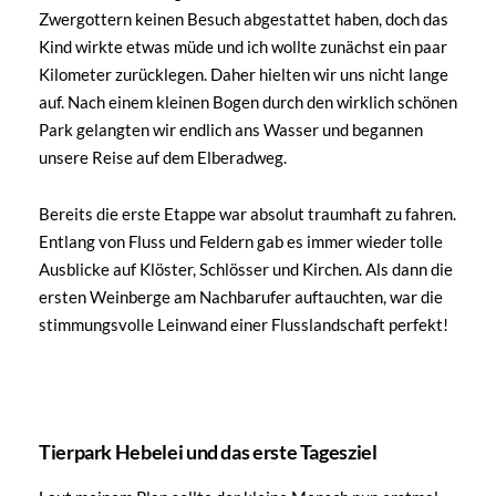
Zwergottern keinen Besuch abgestattet haben, doch das
Kind wirkte etwas müde und ich wollte zunächst ein paar
Kilometer zurücklegen. Daher hielten wir uns nicht lange
auf. Nach einem kleinen Bogen durch den wirklich schönen
Park gelangten wir endlich ans Wasser und begannen
unsere Reise auf dem Elberadweg.
Bereits die erste Etappe war absolut traumhaft zu fahren.
Entlang von Fluss und Feldern gab es immer wieder tolle
Ausblicke auf Klöster, Schlösser und Kirchen. Als dann die
ersten Weinberge am Nachbarufer auftauchten, war die
stimmungsvolle Leinwand einer Flusslandschaft perfekt!
Blick auf das Wacker Chemiewerk, dem größtem
Hinein in die Weinregion an der Elbe
Schloss Hirschstein am Elberadweg
Blick auf die Elbe und Riesa
muli am Elberadweg
Stadtpark Riesa
Chemiearbeitgeber Sachsens
Tierpark Hebelei und das erste Tagesziel