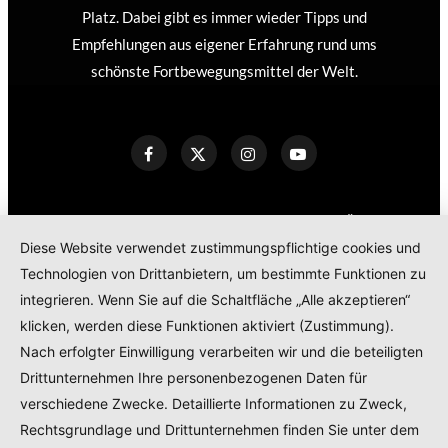
Platz. Dabei gibt es immer wieder Tipps und
Empfehlungen aus eigener Erfahrung rund ums
schönste Fortbewegungsmittel der Welt.
KONTAKT
IMPRESSUM
DATENSCHUTZERKLÄRUNG
Diese Website verwendet zustimmungspflichtige cookies und
COOKIE POLICY
Technologien von Drittanbietern, um bestimmte Funktionen zu
TEILNAHMEBEDINGUNGEN GEWINNSPIEL
integrieren. Wenn Sie auf die Schaltfläche „Alle akzeptieren“
PRODUKTTESTS – KOOPERATIONEN – SPONSORED POSTS
klicken, werden diese Funktionen aktiviert (Zustimmung).
Nach erfolgter Einwilligung verarbeiten wir und die beteiligten
Drittunternehmen Ihre personenbezogenen Daten für
© 2024
RADELMAEDCHEN
- REGISTERED BRAND.
verschiedene Zwecke. Detaillierte Informationen zu Zweck,
Rechtsgrundlage und Drittunternehmen finden Sie unter dem
TOP