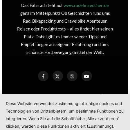
Das Fahrrad steht auf
www.radelmaedchen.de
ganz im Mittelpunkt! Ob Geschichten rund ums
Rad, Bikepacking und Gravelbike Abenteuer,
Reisen oder Produkttests – alles findet hier seinen
Platz. Dabei gibt es immer wieder Tipps und
Empfehlungen aus eigener Erfahrung rund ums
schönste Fortbewegungsmittel der Welt.
KONTAKT
IMPRESSUM
DATENSCHUTZERKLÄRUNG
Diese Website verwendet zustimmungspflichtige cookies und
COOKIE POLICY
Technologien von Drittanbietern, um bestimmte Funktionen zu
TEILNAHMEBEDINGUNGEN GEWINNSPIEL
integrieren. Wenn Sie auf die Schaltfläche „Alle akzeptieren“
PRODUKTTESTS – KOOPERATIONEN – SPONSORED POSTS
klicken, werden diese Funktionen aktiviert (Zustimmung).