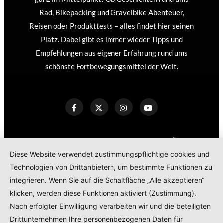
Rad, Bikepacking und Gravelbike Abenteuer,
Reisen oder Produkttests – alles findet hier seinen
Platz. Dabei gibt es immer wieder Tipps und
Empfehlungen aus eigener Erfahrung rund ums
schönste Fortbewegungsmittel der Welt.
KONTAKT
IMPRESSUM
DATENSCHUTZERKLÄRUNG
Diese Website verwendet zustimmungspflichtige cookies und
COOKIE POLICY
Technologien von Drittanbietern, um bestimmte Funktionen zu
TEILNAHMEBEDINGUNGEN GEWINNSPIEL
integrieren. Wenn Sie auf die Schaltfläche „Alle akzeptieren“
PRODUKTTESTS – KOOPERATIONEN – SPONSORED POSTS
klicken, werden diese Funktionen aktiviert (Zustimmung).
Nach erfolgter Einwilligung verarbeiten wir und die beteiligten
Drittunternehmen Ihre personenbezogenen Daten für
© 2024
RADELMAEDCHEN
- REGISTERED BRAND.