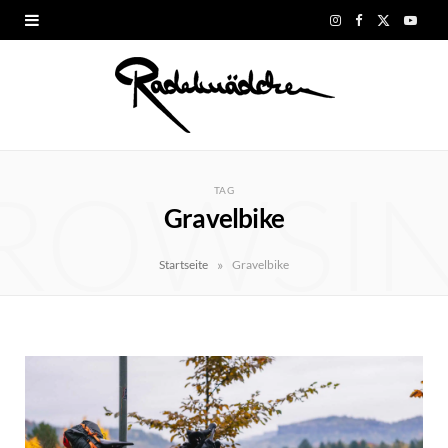
I
F
X
Y
n
a
(
o
s
c
T
u
t
e
w
T
ROWSI
a
b
i
u
TAG
Gravelbike
g
o
t
b
r
o
t
e
»
Startseite
Gravelbike
a
k
e
m
r
)