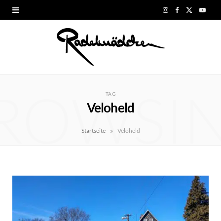
I
F
X
Y
n
a
(
o
s
c
T
u
t
e
w
T
ROWSI
a
b
i
u
TAG
Veloheld
g
o
t
b
r
o
t
e
»
Startseite
Veloheld
a
k
e
m
r
)