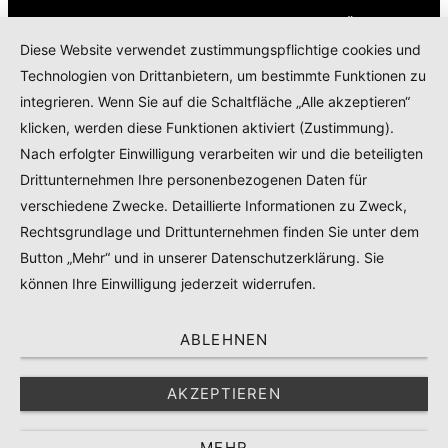
KONTAKT
IMPRESSUM
DATENSCHUTZERKLÄRUNG
Diese Website verwendet zustimmungspflichtige cookies und
COOKIE POLICY
Technologien von Drittanbietern, um bestimmte Funktionen zu
TEILNAHMEBEDINGUNGEN GEWINNSPIEL
integrieren. Wenn Sie auf die Schaltfläche „Alle akzeptieren“
PRODUKTTESTS – KOOPERATIONEN – SPONSORED POSTS
klicken, werden diese Funktionen aktiviert (Zustimmung).
Nach erfolgter Einwilligung verarbeiten wir und die beteiligten
Drittunternehmen Ihre personenbezogenen Daten für
© 2024
RADELMAEDCHEN
- REGISTERED BRAND.
verschiedene Zwecke. Detaillierte Informationen zu Zweck,
Rechtsgrundlage und Drittunternehmen finden Sie unter dem
TOP
Button „Mehr“ und in unserer Datenschutzerklärung. Sie
können Ihre Einwilligung jederzeit widerrufen.
ABLEHNEN
AKZEPTIEREN
MEHR