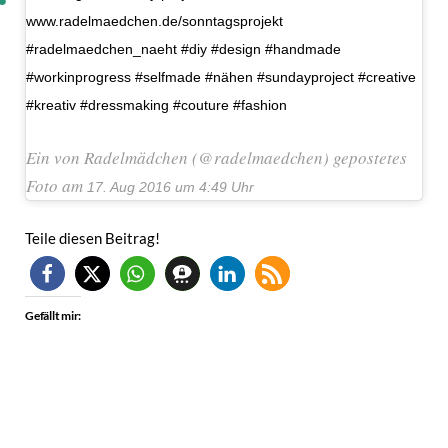
www.radelmaedchen.de/sonntagsprojekt
#radelmaedchen_naeht #diy #design #handmade
#workinprogress #selfmade #nähen #sundayproject #creative
#kreativ #dressmaking #couture #fashion
Ein von Radelmädchen (@radelmaedchen) gepostetes
Foto am
17. Aug 2016 um 4:49 Uhr
Teile diesen Beitrag!
Gefällt mir: