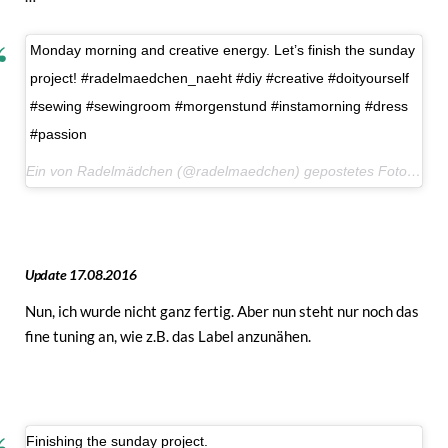
Monday morning and creative energy. Let’s finish the sunday
project! #radelmaedchen_naeht #diy #creative #doityourself
#sewing #sewingroom #morgenstund #instamorning #dress
#passion
Ein von Radelmädchen (@radelmaedchen) gepostetes Foto am
1
Update 17.08.2016
Nun, ich wurde nicht ganz fertig. Aber nun steht nur noch das
fine tuning an, wie z.B. das Label anzunähen.
Finishing the sunday project.