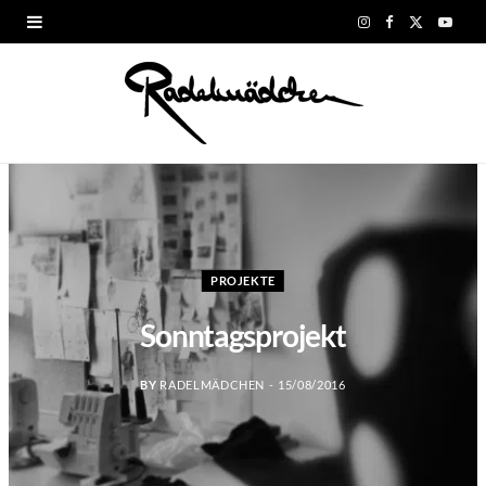
I
F
X
Y
n
a
(
o
s
c
T
u
t
e
w
T
a
b
i
u
g
o
t
b
PROJEKTE
r
o
t
e
Sonntagsprojekt
a
k
e
m
r
BY
RADELMÄDCHEN
15/08/2016
)