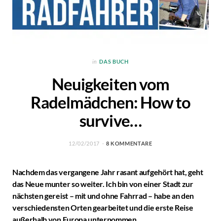
in
DAS BUCH
Neuigkeiten vom
Radelmädchen: How to
survive…
12/02/2017
8 KOMMENTARE
Nachdem das vergangene Jahr rasant aufgehört hat, geht
das Neue munter so weiter. Ich bin von einer Stadt zur
nächsten gereist – mit und ohne Fahrrad – habe an den
verschiedensten Orten gearbeitet und die erste Reise
außerhalb von Europa unternommen.