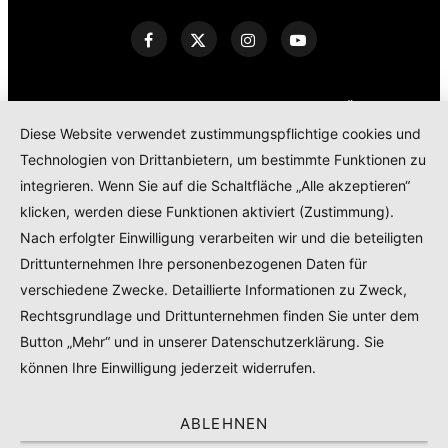
KONTAKT
IMPRESSUM
DATENSCHUTZERKLÄRUNG
Diese Website verwendet zustimmungspflichtige cookies und
COOKIE POLICY
Technologien von Drittanbietern, um bestimmte Funktionen zu
TEILNAHMEBEDINGUNGEN GEWINNSPIEL
integrieren. Wenn Sie auf die Schaltfläche „Alle akzeptieren“
PRODUKTTESTS – KOOPERATIONEN – SPONSORED POSTS
klicken, werden diese Funktionen aktiviert (Zustimmung).
Nach erfolgter Einwilligung verarbeiten wir und die beteiligten
Drittunternehmen Ihre personenbezogenen Daten für
© 2024
RADELMAEDCHEN
- REGISTERED BRAND.
verschiedene Zwecke. Detaillierte Informationen zu Zweck,
Rechtsgrundlage und Drittunternehmen finden Sie unter dem
TOP
Button „Mehr“ und in unserer Datenschutzerklärung. Sie
können Ihre Einwilligung jederzeit widerrufen.
ABLEHNEN