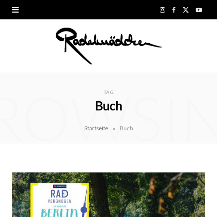
I
F
X
Y
n
a
(
o
s
c
T
u
t
e
w
T
ROWSI
a
b
i
u
TAG
Buch
g
o
t
b
r
o
t
e
»
Startseite
Buch
a
k
e
m
r
)