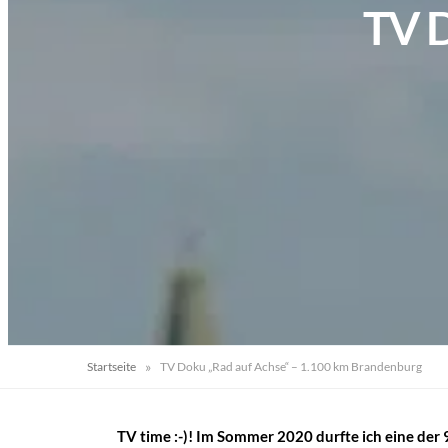
TV D
»
Startseite
TV Doku „Rad auf Achse“ – 1.100 km Brandenburg
TV time :-)! Im Sommer 2020 durfte ich eine de