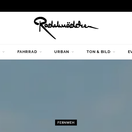
G
FAHRRAD
URBAN
TON & BILD
E
FERNWEH