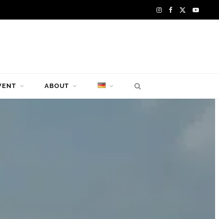
I
F
X
Y
n
a
(
o
s
c
T
u
t
e
w
T
VENT
ABOUT
a
b
i
u
g
o
t
b
r
o
t
e
a
k
e
m
r
)