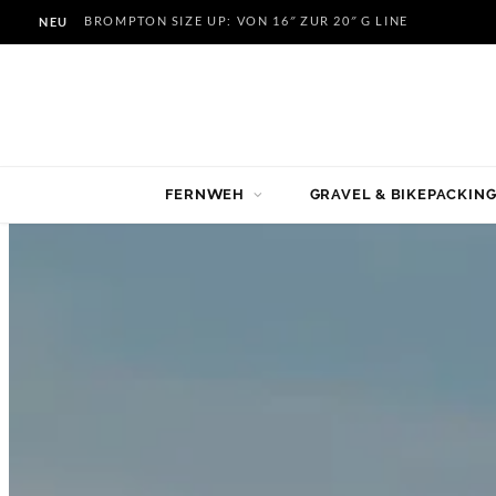
BROMPTON SIZE UP: VON 16″ ZUR 20″ G LINE
NEU
FERNWEH
GRAVEL & BIKEPACKIN