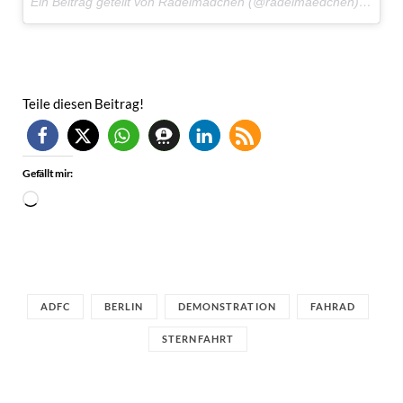
Ein Beitrag geteilt von Radelmädchen (@radelmaedchen) am
12.
Teile diesen Beitrag!
Gefällt mir:
Wird
geladen …
ADFC
BERLIN
DEMONSTRATION
FAHRAD
STERNFAHRT