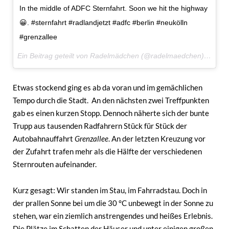
In the middle of ADFC Sternfahrt. Soon we hit the highway
😀. #sternfahrt #radlandjetzt #adfc #berlin #neukölln
#grenzallee
Ein Beitrag geteilt von Radelmädchen (@radelmaedchen) am
11.
Etwas stockend ging es ab da voran und im gemächlichen
Tempo durch die Stadt. An den nächsten zwei Treffpunkten
gab es einen kurzen Stopp. Dennoch näherte sich der bunte
Trupp aus tausenden Radfahrern Stück für Stück der
Autobahnauffahrt
Grenzallee
. An der letzten Kreuzung vor
der Zufahrt trafen mehr als die Hälfte der verschiedenen
Sternrouten aufeinander.
Kurz gesagt: Wir standen im Stau, im Fahrradstau. Doch in
der prallen Sonne bei um die 30 °C unbewegt in der Sonne zu
stehen, war ein ziemlich anstrengendes und heißes Erlebnis.
Die Plätze im Schatten der Häuser und unter einigen großen